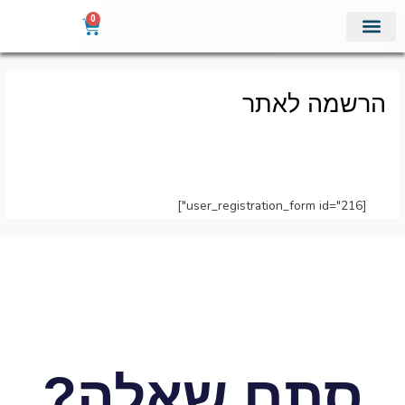
ילוג
0
עגלת
תוכן
קניות
מוצרי מדף
אודות איתן דגים
מתכונים מומלצים
הרשמה לאתר
הרשמה לאתר
[user_registration_form id="216"]
סתם שאלה?