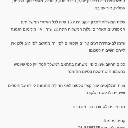
המשלוחים הינם לזכרון יעקב, פרדס חנה, קיסריה, מושבי חוף הכרמל,
עתלית, אור עקיבא.
עלות המשלוח לזכרון יעקב הינה 15 ש“ח לכל האזורי המשלוחים
המפורטים האחרים עלות המשלוח הינה 20 ש“ח , אין מינימום הזמנה
שימו לב-בחירת דגים טריים וקפואים לפי י"ח מחושב לפי ק"ג, ולכן אין
לייחס חשיבות לסכום!
סכום החיוב אינו סופי ומשתנה בהתאם למשקל המדוייק כפי שיופיע
בחשבונית שתישלח בסיום ההזמנה.
צוות המלקטים יצור קשר טלפוני לפני תחילת ההזמנה ליידע על חוסרים
ושינויים לבקשת הלקוח.
מתחייבים לסחורה הכי מובחרת!
קנייה נעימה!
שירות לקוחות: 04-8588755