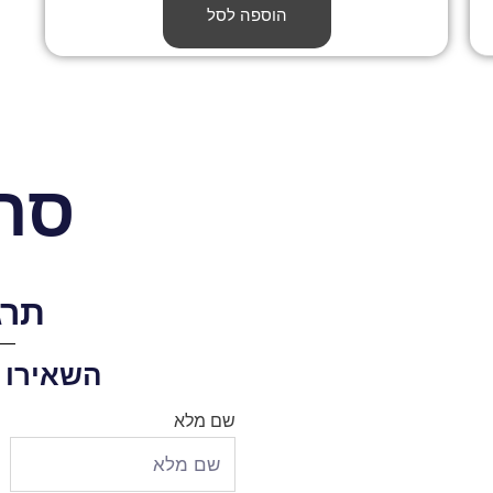
הוספה לסל
סת
תרג
השאירו 
שם מלא