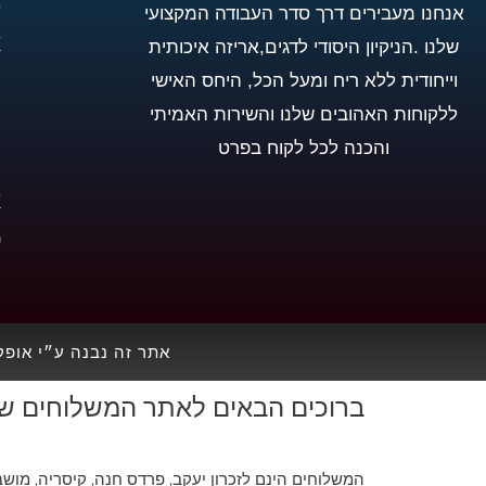
ע
אנחנו מעבירים דרך סדר העבודה המקצועי
א
שלנו .הניקיון היסודי לדגים,אריזה איכותית
ח
וייחודית ללא ריח ומעל הכל, היחס האישי
י
ללקוחות האהובים שלנו והשירות האמיתי
מ
והכנה לכל לקוח בפרט
ת
א
מ
אתר זה נבנה ע״י אופק
ברוכים הבאים לאתר המשלוחים של 
המשלוחים הינם לזכרון יעקב, פרדס חנה, קיסריה, מושב