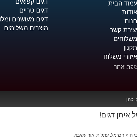
דגים קפואים
מוד הבית
דגים טריים
ודות
דגים מעושנים ומלו
נות
מוצרים משלימים
צירת קשר
שלוחים
קנון
יזורי משלוח
פת אתר
 כהן
איתן דגים!
י חוף הכרמל, עתלית, אור עקיבא.