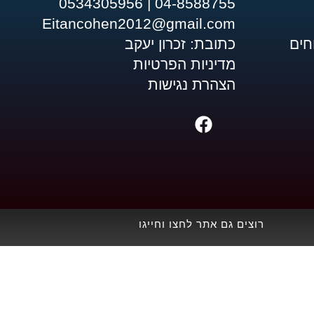
04-8588755 | 0534305956
Eitancohen2012@gmail.com
חים
כתובת: זכרון יעקב
מדיניות הפרטיות
הצהרת נגישות
F
a
c
e
b
o
o
רוצים גם אתר לחצו וחייגו
k