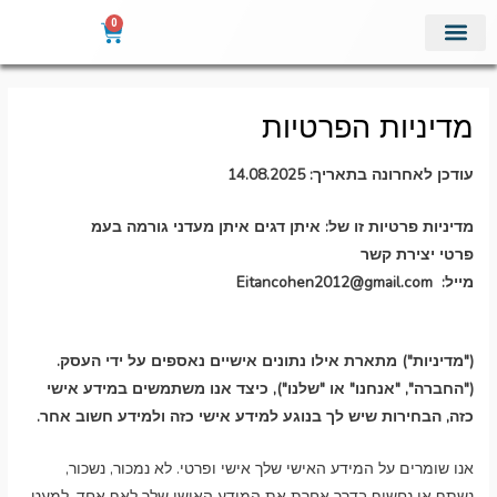
ילוג
0
עגלת
תוכן
קניות
מוצרי מדף
אודות איתן דגים
מתכונים מומלצים
מדיניות הפרטיות
עודכן לאחרונה בתאריך: 14.08.2025
מדיניות פרטיות זו של: איתן דגים איתן מעדני גורמה בעמ
פרטי יצירת קשר
מייל: Eitancohen2012@gmail.com
("מדיניות") מתארת אילו נתונים אישיים נאספים על ידי העסק.
("החברה", "אנחנו" או "שלנו"), כיצד אנו משתמשים במידע אישי
כזה, הבחירות שיש לך בנוגע למידע אישי כזה ולמידע חשוב אחר.
אנו שומרים על המידע האישי שלך אישי ופרטי. לא נמכור, נשכור,
נשתף או נחשוף בדרך אחרת את המידע האישי שלך לאף אחד, למעט