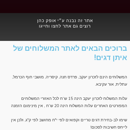
c
e
b
אתר זה נבנה ע״י אופק כהן
o
רוצים גם אתר לחצו וחייגו
o
k
ברוכים הבאים לאתר המשלוחים של
איתן דגים!
המשלוחים הינם לזכרון יעקב, פרדס חנה, קיסריה, מושבי חוף הכרמל,
עתלית, אור עקיבא.
עלות המשלוח לזכרון יעקב הינה 15 ש“ח לכל האזורי המשלוחים
המפורטים האחרים עלות המשלוח הינה 20 ש“ח , אין מינימום הזמנה
שימו לב-בחירת דגים טריים וקפואים לפי י"ח מחושב לפי ק"ג, ולכן אין
לייחס חשיבות לסכום!