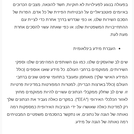
בפעולה בנוגע לפעילויות לא חוקיות, חשד להונאה, מצבים הכרוכים
באיומים פוטנציאליים על הבטיחות הפיזית של כל אדם, הפרות של
הסכם השירות שלנו, או כפי שנדרש בדרך אחרת כדי לציית עם
ההתחייבויות המשפטיות שלנו; או כפי שאתה עשוי להסכים אחרת
מעת לעת.
העברת מידע בינלאומית
שים לב שהעסקים שלנו, כמו גם השותפים המהימנים שלנו וספקי
השירותים, ממוקמים ברחבי העולם. כל מידע שאנו אוספים (כולל
המידע האישי שלך) מאוחסן ומעובד בתחומי שיפוט שונים ברחבי
העולם (כולל בארצות הברית), למטרות המפורטות במדיניות פרטיות
זו. שים לב שחלק ממקבלי הנתונים עשויים להיות ממוקמים מחוץ
לאזור הכלכלי האירופי ("EEA"). במקרים כאלה נעביר את הנתונים שלך
רק למדינות כאלה שאושרו על ידי הנציבות האירופית כמספקות רמה
נאותה של הגנה על נתונים, או נתקשר בהסכמים משפטיים המבטיחים
רמה נאותה של הגנה על מידע.