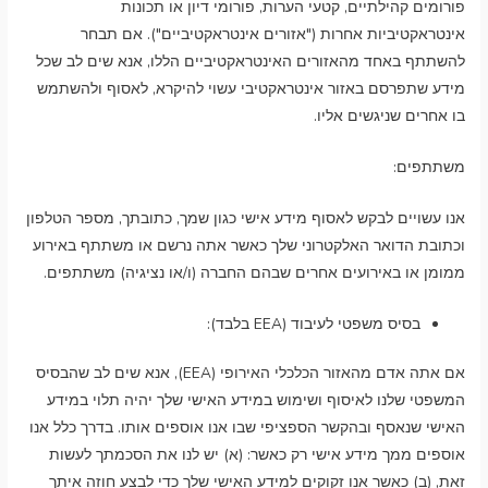
פורומים קהילתיים, קטעי הערות, פורומי דיון או תכונות
אינטראקטיביות אחרות ("אזורים אינטראקטיביים"). אם תבחר
להשתתף באחד מהאזורים האינטראקטיביים הללו, אנא שים לב שכל
מידע שתפרסם באזור אינטראקטיבי עשוי להיקרא, לאסוף ולהשתמש
בו אחרים שניגשים אליו.
משתתפים:
אנו עשויים לבקש לאסוף מידע אישי כגון שמך, כתובתך, מספר הטלפון
וכתובת הדואר האלקטרוני שלך כאשר אתה נרשם או משתתף באירוע
ממומן או באירועים אחרים שבהם החברה (ו/או נציגיה) משתתפים.
בסיס משפטי לעיבוד (EEA בלבד):
אם אתה אדם מהאזור הכלכלי האירופי (EEA), אנא שים לב שהבסיס
המשפטי שלנו לאיסוף ושימוש במידע האישי שלך יהיה תלוי במידע
האישי שנאסף ובהקשר הספציפי שבו אנו אוספים אותו. בדרך כלל אנו
אוספים ממך מידע אישי רק כאשר: (א) יש לנו את הסכמתך לעשות
זאת, (ב) כאשר אנו זקוקים למידע האישי שלך כדי לבצע חוזה איתך