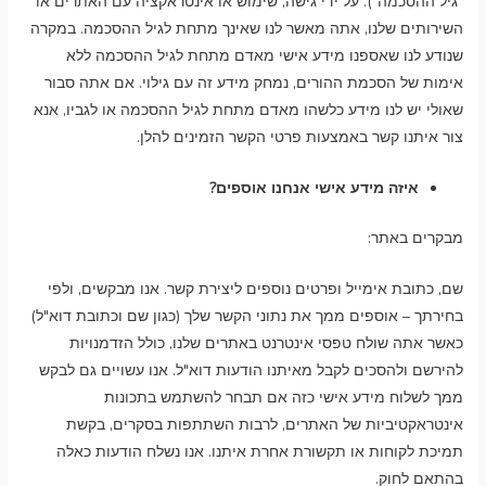
"גיל ההסכמה"). על ידי גישה, שימוש או אינטראקציה עם האתרים או
השירותים שלנו, אתה מאשר לנו שאינך מתחת לגיל ההסכמה. במקרה
שנודע לנו שאספנו מידע אישי מאדם מתחת לגיל ההסכמה ללא
אימות של הסכמת ההורים, נמחק מידע זה עם גילוי. אם אתה סבור
שאולי יש לנו מידע כלשהו מאדם מתחת לגיל ההסכמה או לגביו, אנא
צור איתנו קשר באמצעות פרטי הקשר הזמינים להלן.
איזה מידע אישי אנחנו אוספים?
מבקרים באתר:
שם, כתובת אימייל ופרטים נוספים ליצירת קשר. אנו מבקשים, ולפי
בחירתך – אוספים ממך את נתוני הקשר שלך (כגון שם וכתובת דוא"ל)
כאשר אתה שולח טפסי אינטרנט באתרים שלנו, כולל הזדמנויות
להירשם ולהסכים לקבל מאיתנו הודעות דוא"ל. אנו עשויים גם לבקש
ממך לשלוח מידע אישי כזה אם תבחר להשתמש בתכונות
אינטראקטיביות של האתרים, לרבות השתתפות בסקרים, בקשת
תמיכת לקוחות או תקשורת אחרת איתנו. אנו נשלח הודעות כאלה
בהתאם לחוק.