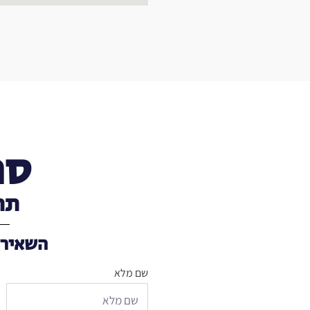
סת
תר
השאירו
שם מלא