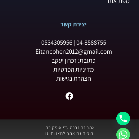
מפת אתר
יצירת קשר
04-8588755 | 0534305956
Eitancohen2012@gmail.com
כתובת: זכרון יעקב
מדיניות הפרטיות
הצהרת נגישות
F
a
c
e
b
אתר זה נבנה ע״י אופק כהן
o
רוצים גם אתר לחצו וחייגו
o