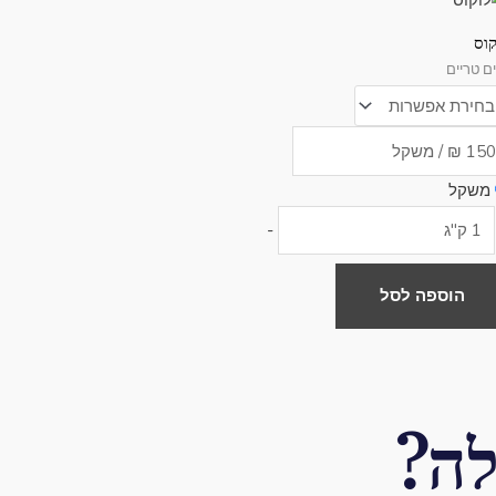
קוס
ם טריים
פר
ים.
ן
חור
משקל
-
פשרויות
מוד
הוספה לסל
וצר
ה?