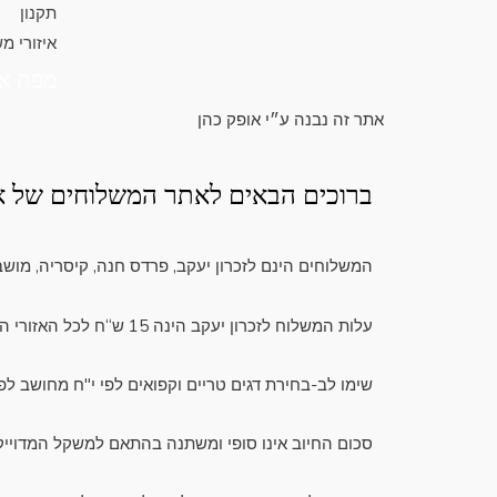
תקנון
איזורי מ
מפת א
אתר זה נבנה ע״י אופק כהן
ברוכים הבאים לאתר המשלוחים של אי
המשלוחים הינם לזכרון יעקב, פרדס חנה, קיסריה, מושב
עלות המשלוח לזכרון יעקב הינה 15 ש“ח לכל האזורי המשלוחים המפורטים האחרים עלות המשלוח הינה 20 ש“ח , אין מינימום הזמנה
שימו לב-בחירת דגים טריים וקפואים לפי י"ח מחושב לפי 
סכום החיוב אינו סופי ומשתנה בהתאם למשקל המדוייק