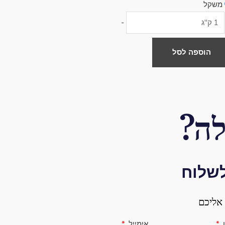
משקל
-
פשרויות
מוד
הוספה לסל
וצר
ה?
לשלוח
אליכם
ן
אימייל