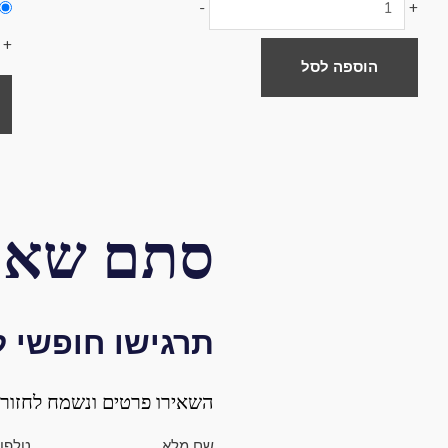
-
+
את
+
הא
הוספה לסל
בע
המ
סתם שאל
תרגישו חופשי 
השאירו פרטים ונשמח לחזור 
שם מלא
טלפו