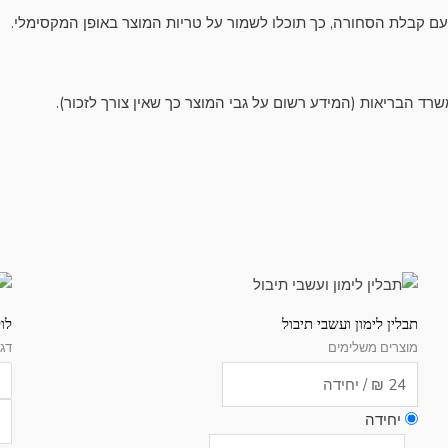
 עם קבלת הסחורה, כך תוכלו לשמור על טריות המוצר באופן המקסימלי.
למ
זה
תבלין לימון ועשבי תיבול
לו
יש
מוצרים משלימים
דגי
מס
סוג
נית
יחידה
לב