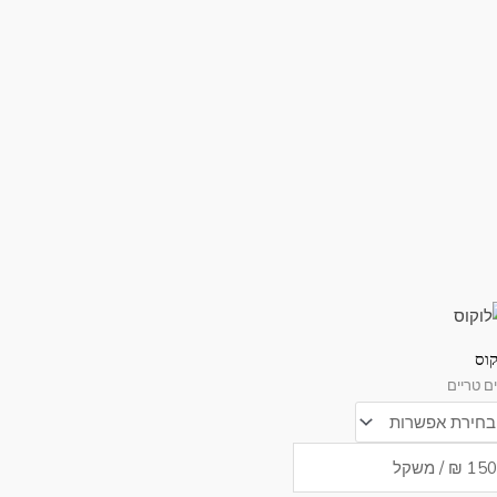
וצר
קוס
ם טריים
פר
ים.
ן
חור