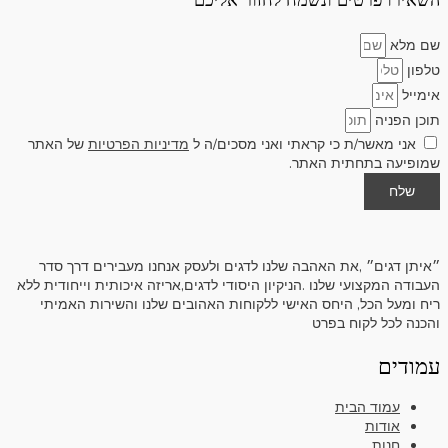
שם מלא
טלפון
אימייל
תוכן הפניה
אני מאשר/ת כי קראתי ואני מסכים/ה ל
מדיניות הפרטיות
של האתר
שמופיעה בתחתית האתר.
שלח
״איתן דגים״ ,את האהבה שלנו לדגים ולעסק אנחנו מעבירים דרך סדר
העבודה המקצועי שלנו .הניקיון היסודי לדגים,אריזה איכותית וייחודית ללא
ריח ומעל הכל, היחס האישי ללקוחות האהובים שלנו והשירות האמיתי
והכנה לכל לקוח בפרט
עמודים
עמוד הבית
אודות
חנות