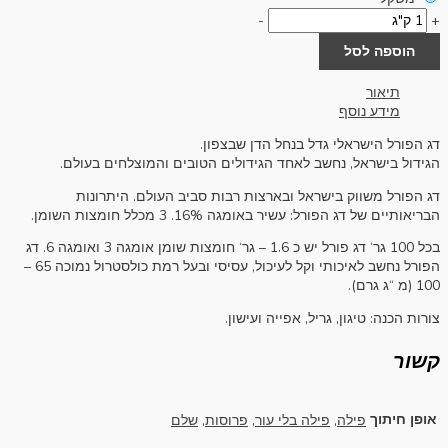
-
+
הוספה לסל
תיאור
מידע נוסף
דג הפורל הישראלי גדל בנחל הדן שבצפון.
הגידול בישראל, נחשב לאחד הגידולים הטובים והמוצלחים בעולם.
דג הפורל משווק בישראל ובארצות רבות סביב העולם. היתרונות
הבריאותיים של דג הפורל: עשיר באומגה 16%. 3 מכלל חומצות השומן.
בכל 100 גר‘ דג פורל יש כ 1.6 – גר‘ חומצות שומן אומגה 3 ואומגה 6. דג
הפורל נחשב לאיכותי וקל לעיכול, עסיסי ובעל רמת כולסטרול נמוכה 65 –
100 (מ “ג גרם).
צורות הכנה: טיגון, גריל, אפייה ועישון.
קשור
אופן חיתוך
פילה
,
פילה בלי עור
,
פרוסות
,
שלם