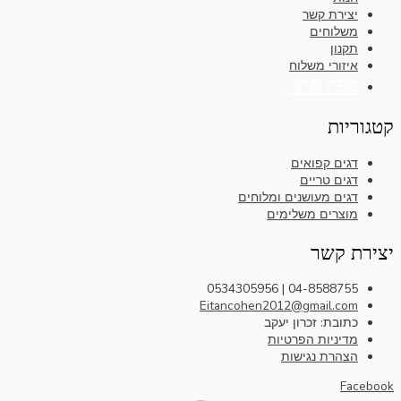
יצירת קשר
משלוחים
תקנון
איזורי משלוח
מפת אתר
קטגוריות
דגים קפואים
דגים טריים
דגים מעושנים ומלוחים
מוצרים משלימים
יצירת קשר
04-8588755 | 0534305956
Eitancohen2012@gmail.com
כתובת: זכרון יעקב
מדיניות הפרטיות
הצהרת נגישות
Facebook