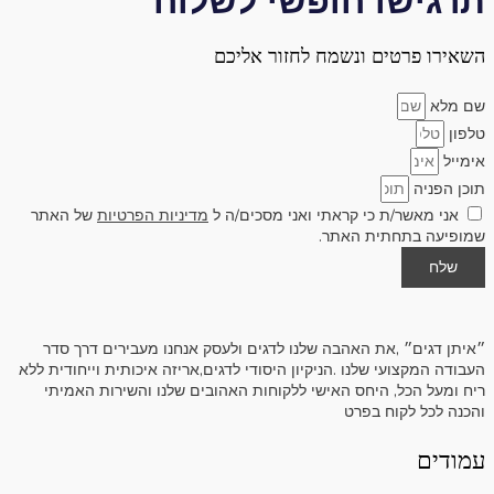
תרגישו חופשי לשלוח
השאירו פרטים ונשמח לחזור אליכם
שם מלא
טלפון
אימייל
תוכן הפניה
אני מאשר/ת כי קראתי ואני מסכים/ה ל
מדיניות הפרטיות
של האתר
שמופיעה בתחתית האתר.
שלח
״איתן דגים״ ,את האהבה שלנו לדגים ולעסק אנחנו מעבירים דרך סדר
העבודה המקצועי שלנו .הניקיון היסודי לדגים,אריזה איכותית וייחודית ללא
ריח ומעל הכל, היחס האישי ללקוחות האהובים שלנו והשירות האמיתי
והכנה לכל לקוח בפרט
עמודים