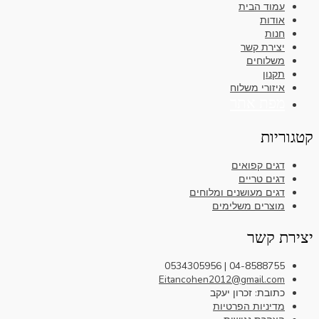
עמוד הבית
אודות
חנות
יצירת קשר
משלוחים
תקנון
איזורי משלוח
מפת אתר
קטגוריות
דגים קפואים
דגים טריים
דגים מעושנים ומלוחים
מוצרים משלימים
יצירת קשר
04-8588755 | 0534305956
Eitancohen2012@gmail.com
כתובת: זכרון יעקב
מדיניות הפרטיות