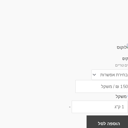
וצר
קוס
ם טריים
פר
ים.
ן
חור
משקל
-
פשרויות
מוד
הוספה לסל
וצר