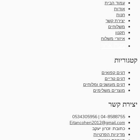
עמוד הבית
אודות
חנות
יצירת קשר
משלוחים
תקנון
איזורי משלוח
מפת אתר
קטגוריות
דגים קפואים
דגים טריים
דגים מעושנים ומלוחים
מוצרים משלימים
יצירת קשר
04-8588755 | 0534305956
Eitancohen2012@gmail.com
כתובת: זכרון יעקב
מדיניות הפרטיות