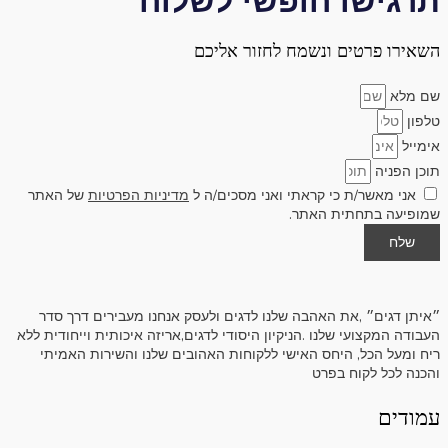
תרגישו חופשי לשלוח
השאירו פרטים ונשמח לחזור אליכם
שם מלא
טלפון
אימייל
תוכן הפניה
אני מאשר/ת כי קראתי ואני מסכים/ה ל
מדיניות הפרטיות
של האתר
שמופיעה בתחתית האתר.
שלח
״איתן דגים״ ,את האהבה שלנו לדגים ולעסק אנחנו מעבירים דרך סדר
העבודה המקצועי שלנו .הניקיון היסודי לדגים,אריזה איכותית וייחודית ללא
ריח ומעל הכל, היחס האישי ללקוחות האהובים שלנו והשירות האמיתי
והכנה לכל לקוח בפרט
עמודים