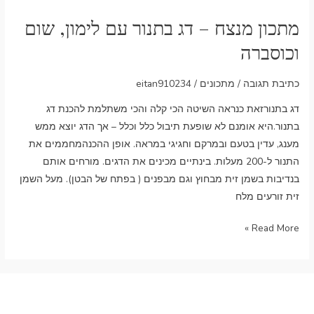
מנצח
מתכון מנצח – דג בתנור עם לימון, שום
–
דג
וכוסברה
בתנור
עם
כתיבת תגובה
/
מתכונים
/
eitan910234
לימון,
דג בתנורזאת כנראה השיטה הכי קלה והכי משתלמת להכנת דג
שום
בתנור.היא אומנם לא שופעת תיבול כלל וכלל – אך הדג יוצא ממש
וכוסברה
מענג, עדין בטעם ובמרקם וחגיגי במראה. אופן ההכנהמחממים את
התנור ל-200 מעלות. בינתיים מכינים את הדגים. מורחים אותם
בנדיבות בשמן זית מבחוץ וגם מבפנים ( בפתח של הבטן). מעל השמן
זית זורעים מלח
Read More »