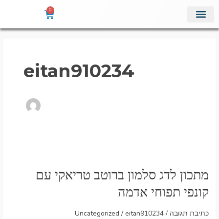
ילוג
0
עגלת
תוכן
קניות
מוצרי מדף
אודות איתן דגים
מתכונים מומלצים
eitan910234
מתכון
לדג
מתכון לדג סלמון ברוטב טריאקי עם
סלמון
ברוטב
קונפי תפוחי אדמה
טריאקי
עם
כתיבת תגובה
/
eitan910234
/
Uncategorized