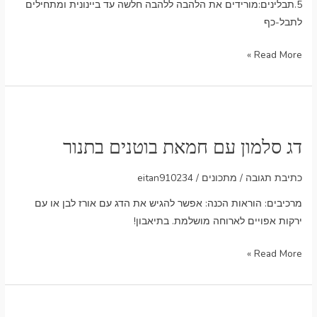
5.תבלינים:מורידים את הלהבה ללהבה חלשה עד ביינונית ומתחילים
לתבל-כף
Read More »
דג
סלמון
דג סלמון עם חמאת בוטנים בתנור
עם
חמאת
כתיבת תגובה
/
מתכונים
/
eitan910234
בוטנים
בתנור
מרכיבים: הוראות הכנה: אפשר להגיש את הדג עם אורז לבן או עם
ירקות אפויים לארוחה מושלמת. בתיאבון!
Read More »
מתכון