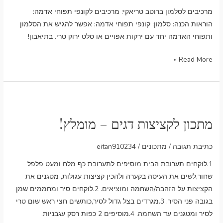
קונפי
מרכיבים לסלמון ברוטב טריאקי: מרכיבים לקונפי תפוחי אדמה:
תפוחי
הוראות הכנה: סלמון: קונפי תפוחי אדמה: אפשר להגיש את הסלמון
אדמה
ותפוחי האדמה יחד עם ירקות אפויים או סלט ירוק טרי. בתיאבון!
Read More »
מתכון
לקציצות
מתכון לקציצות דגים – מומלץ!
דגים
–
כתיבת תגובה
/
מתכונים
/
eitan910234
מומלץ!
1.לוקחים תערובת הבית מוסיפים לתערובת כף מלח ומעט פלפל
שחור,לשים את העיסה בקערה ולהכין קציצות עגולות, מטגנים את
הקציצות על הזהבה/השחמה ומוציאים. 2.לוקחים סיר ומחממים שמן
בגובה פני הסיר. 3.מגרדים בצל גדול לסיר,כותשים חצי ראש שום טרי
לסיר ומטגנים עד השחמה. 4.מוסיפים 2 כפות רסק עגבניות.