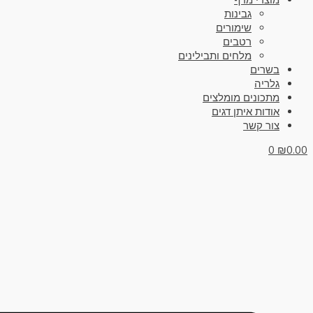
מוצרי מדף
גבינות
שימורים
רטבים
מלחים ותבילינים
בשרים
גלריה
מתכונים מומלצים
אודות איתן דגים
צור קשר
0
₪
0.00